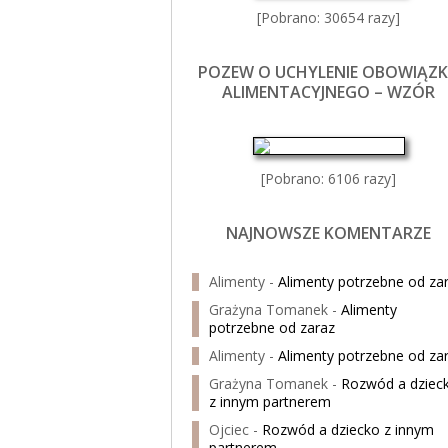
[Pobrano: 30654 razy]
POZEW O UCHYLENIE OBOWIĄZ
ALIMENTACYJNEGO – WZÓR
[Pobrano: 6106 razy]
NAJNOWSZE KOMENTARZE
Alimenty
-
Alimenty potrzebne od za
Grażyna Tomanek
-
Alimenty
potrzebne od zaraz
Alimenty
-
Alimenty potrzebne od za
Grażyna Tomanek
-
Rozwód a dziec
z innym partnerem
Ojciec
-
Rozwód a dziecko z innym
partnerem