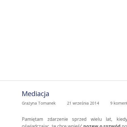
ROZWÓD
ić i wnieść do sądu pozew rozwodowy.
O BLOGU
REFERENCJE
KONTAKT
Mediacja
Grażyna Tomanek
21 września 2014
9 komen
Pamiętam zdarzenie sprzed wielu lat, kied
oświadczając, że chce wnieść
pozew o rozwód
po