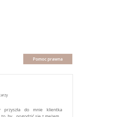
Pomoc prawna
tarzy
y przyszła do mnie klientka
 to, by… pogodzić się z mężem.