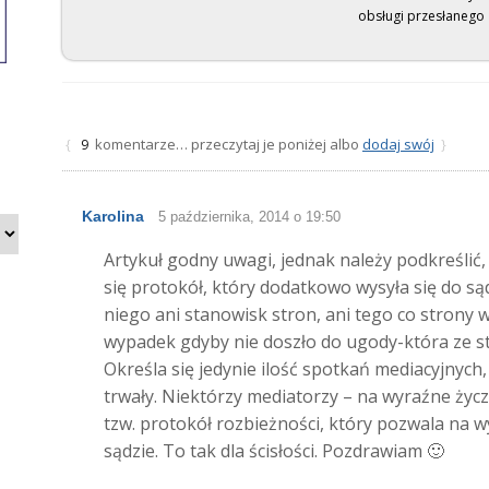
obsługi przesłanego 
komentarze… przeczytaj je poniżej albo
dodaj swój
{
9
}
Karolina
5 października, 2014 o 19:50
Artykuł godny uwagi, jednak należy podkreślić,
się protokół, który dodatkowo wysyła się do są
niego ani stanowisk stron, ani tego co strony w
wypadek gdyby nie doszło do ugody-która ze str
Określa się jedynie ilość spotkań mediacyjnych, 
trwały. Niektórzy mediatorzy – na wyraźne życ
tzw. protokół rozbieżności, który pozwala na
sądzie. To tak dla ścisłości. Pozdrawiam 🙂