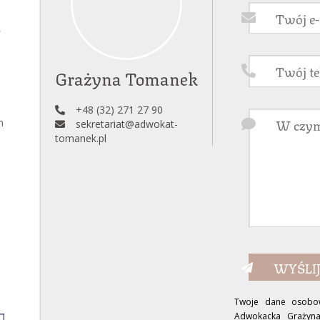
Y
Grażyna Tomanek
+48 (32) 271 27 90
m
sekretariat@adwokat-
tomanek.pl
Twoje dane osobow
Adwokacka Graży