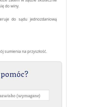
może zatem w sądzie skutecznie
ię do winy.
eruje do sądu jednozdaniową
j sumienia na przyszłość.
 pomóc?