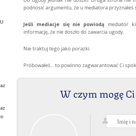
Do ugody jednak nie doszło. Druga strona nie 
podnosić argumentu, że u mediatora przyznałeś s
KU
Jeśli mediacje się nie powiodą
mediator ki
informację, że nie doszło do zawarcia ugody.
Nie traktuj tego jako porażki.
Próbowałeś… to powinno zagwarantować Ci spokó
raz
W czym mogę Ci
raz
ko