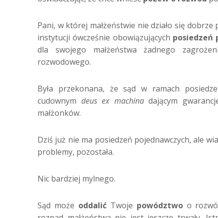
Pani, w której małżeństwie nie działo się dobrze 
instytucji ówcześnie obowiązujących
posiedzeń 
dla swojego małżeństwa żadnego zagrożen
rozwodowego.
Była przekonana, że sąd w ramach posiedze
cudownym
deus ex machina
dającym gwarancję
małżonków.
Dziś już nie ma posiedzeń pojednawczych, ale wia
problemy, pozostała.
Nic bardziej mylnego.
Sąd może
oddalić
Twoje
powództwo
o rozwód
rozpad małżeństwa nie jest jeszcze trwały. Ist