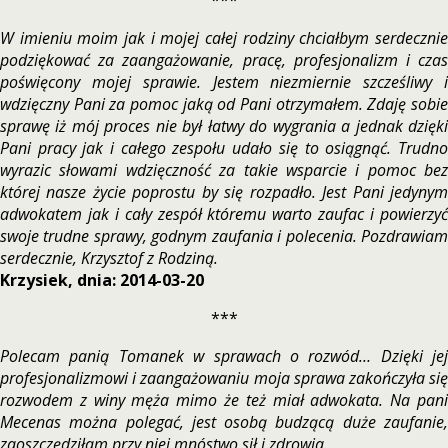
***
W imieniu moim jak i mojej całej rodziny chciałbym serdecznie
podziękować za zaangażowanie, pracę, profesjonalizm i czas
poświęcony mojej sprawie. Jestem niezmiernie szcześliwy i
wdzięczny Pani za pomoc jaką od Pani otrzymałem. Zdaję sobie
sprawę iż mój proces nie był łatwy do wygrania a jednak dzięki
Pani pracy jak i całego zespołu udało się to osiągnąć. Trudno
wyrazic słowami wdzięczność za takie wsparcie i pomoc bez
której nasze życie poprostu by się rozpadło. Jest Pani jedynym
adwokatem jak i cały zespół któremu warto zaufac i powierzyć
swoje trudne sprawy, godnym zaufania i polecenia. Pozdrawiam
serdecznie, Krzysztof z Rodziną.
Krzysiek, dnia: 2014-03-20
***
Polecam panią Tomanek w sprawach o rozwód… Dzięki jej
profesjonalizmowi i zaangażowaniu moja sprawa zakończyła się
rozwodem z winy męża mimo że też miał adwokata. Na pani
Mecenas można polegać, jest osobą budzącą duże zaufanie,
zaoszczędziłam przy niej mnóstwo sił i zdrowia.