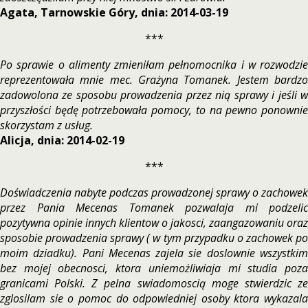
Agata, Tarnowskie Góry, dnia: 2014-03-19
***
Po sprawie o alimenty zmieniłam pełnomocnika i w rozwodzie
reprezentowała mnie mec. Grażyna Tomanek. Jestem bardzo
zadowolona ze sposobu prowadzenia przez nią sprawy i jeśli w
przyszłości będę potrzebowała pomocy, to na pewno ponownie
skorzystam z usług.
Alicja, dnia: 2014-02-19
***
Doświadczenia nabyte podczas prowadzonej sprawy o zachowek
przez Pania Mecenas Tomanek pozwalaja mi podzelic
pozytywna opinie innych klientow o jakosci, zaangazowaniu oraz
sposobie prowadzenia sprawy ( w tym przypadku o zachowek po
moim dziadku). Pani Mecenas zajela sie doslownie wszystkim
bez mojej obecnosci, ktora uniemożliwiaja mi studia poza
granicami Polski. Z pelna swiadomoscią moge stwierdzic ze
zglosilam sie o pomoc do odpowiedniej osoby ktora wykazala