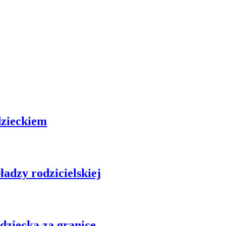
dzieckiem
adzy rodzicielskiej
dziecka za granicę