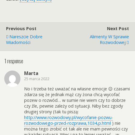
Previous Post
Next Post
Nareszcie Dobre
Alimenty W Sprawie
Wiadomości
Rozwodowej
1 response
Marta
25 marca 2022
No i trzeba też uważać na własne emocje 😉 czasami
zdarza się że jednak mąż czy żona chcą wycofać
pozew o rozwód… w sumie nie wiem czy to dobrze
czy źle, pewnie zależy od sytuacji. Niby bez zgody
drugiej strony (tak tu piszą:
http://www.rozwodowy.pl/wycofanie-pozwu-
rozwodowego-przed-rozprawa,1034,p.html
) nie
można tego zrobić ot tak ale nie mam pewności czy
w każdej sytuacji. Więc i na to lepiej uważać – w